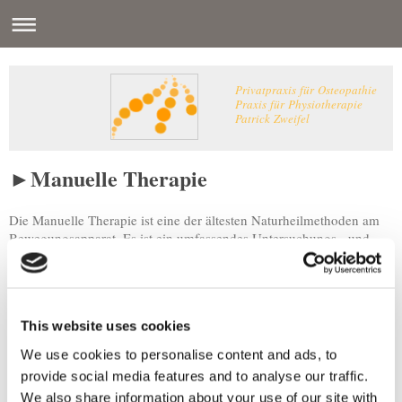
Privatpraxis für Osteopathie
Praxis für Physiotherapie
Patrick Zweifel
►Manuelle Therapie
Die Manuelle Therapie ist eine der ältesten Naturheilmethoden am
Bewegungsapparat. Es ist ein umfassendes Untersuchungs-, und
Behandlungskonzept, das speziell für Störungen von Nerven,
Muskeln und Gelenken entwickelt wurde. Der Therapeut mit dieser
Zusatzausbildung verwendet hierbei:
►schmerzlindernde Massnahmen zur Entlastung
This website uses cookies
►Mobilisationstechniken um Bewegungseinschränkungen an
Gelenken zu verbessern
We use cookies to personalise content and ads, to
►Stabilisationsübungen bzw. Medizinische Trainingstherapie
provide social media features and to analyse our traffic.
►spezielle Massage- und Dehntechniken zur Beseitigung von
We also share information about your use of our site with
Musklverspannungen bzw. Muskelverkürzungen