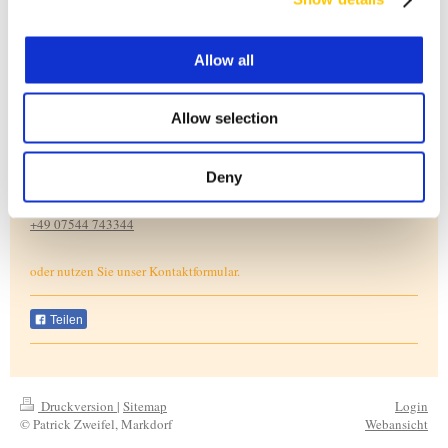
Hier finden Sie uns
Allow all
Osteopathie Markdorf
Hauptstr. 30
88677
Markdorf
Allow selection
Kontakt
Deny
Rufen Sie einfach an unter
+49 07544 743344
oder nutzen Sie unser Kontaktformular.
Teilen
Druckversion
|
Sitemap
Login
© Patrick Zweifel, Markdorf
Webansicht