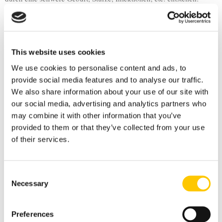
Zu Funktionsstörungen kann es bereits schon im Mutterleib durch
zu starken Druck, räumliche Enge oder vorzeitige Wehen entstehen.
Auch stagnierende Geburten, ein enger Geburtskanal oder
Zuhilfenahme von Geburtszange/ Saugglocke kommen als Ursache
This website uses cookies
für Störungen in Betracht.
Die Schädelknochen des Babys sind sehr beweglich und werden
We use cookies to personalise content and ads, to
leicht verschoben, es können Blutergüsse und Blockaden der oberen
provide social media features and to analyse our traffic.
Halswirbel entstehen.
We also share information about your use of our site with
Vor der Behandlung erfolgt eine genaue Befragung und manuelle
our social media, advertising and analytics partners who
Untersuchung, um Mobilitätsverluste der Gelenke, des Schädels, der
may combine it with other information that you’ve
Inneren Organe und des Bindegewebes festzustellen. Erhöhte
Spannungen bzw. Beweglichkeitseinschränkungen werden oft an
provided to them or that they’ve collected from your use
den Schädelknochen, den oberen Halswirbeln und im Bauchbereich
of their services.
gefunden.
Die Vorgehensweise der Behandlung soll am häufig auftretenden
Beispiel des Schiefhalses und Kopfdeformationen deutlich gemacht
Consent
werden:
Necessary
Selection
Eine Schiefhaltung des Babykopfes kommt durch eine ungleiche
Spannung der Kopfwendermuskeln zustande. Auf der Suche nach
der Ursache testet der Therapeut u.a. die Durchtrittsstellen der
Preferences
Hirnnerven und die Beweglichkeit der Halswirbel und