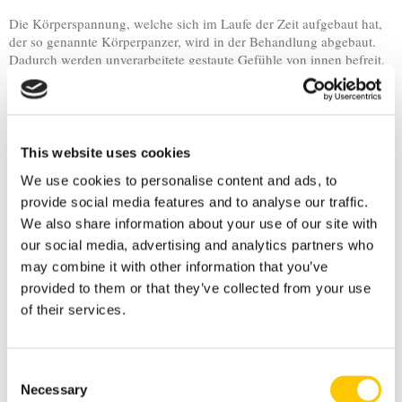
Die Körperspannung, welche sich im Laufe der Zeit aufgebaut hat,
der so genannte Körperpanzer, wird in der Behandlung abgebaut.
Dadurch werden unverarbeitete gestaute Gefühle von innen befreit.
Es kommt zu einer harmonisierenden und nährenden Wirkung,
seelische Wunden können versorgt und Lebenslust wieder erweckt
werden.
Das Zitat von der Begründerin der Biodynamischen Therapie, Gerda
Boyesen, lautet:
This website uses cookies
„Die Lust steckt im Körper, Lust ist das Spüren der
We use cookies to personalise content and ads, to
zirkulierenden Lebensenergie. Dann ist es schön zu leben."
provide social media features and to analyse our traffic.
Menschen in diesen Zustand zu führen ist das Grundprinzip unserer
We also share information about your use of our site with
Arbeit.
our social media, advertising and analytics partners who
Während der Behandlung kommt es vor, dass innere Bilder
may combine it with other information that you’ve
auftauchen, die ein Zeichen für den angeregten
provided to them or that they’ve collected from your use
Selbstheilungsprozess sind.
Kernstück ist die Anregung einer besonderen Darmfunktion, der
of their services.
Psychoperistaltik. Der Darm hat neben der Nahrungsverdauung
auch die Aufgabe der „Verdauung von Spannungen und Stress. Sie
verarbeitet Restspannungen und Stoffwechselrückstände in
Consent
Muskulatur und Gewebe und löst sie damit auf.
Necessary
Selection